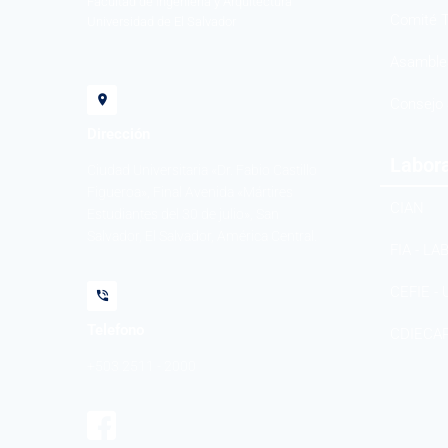
Facultad de Ingeniería y Arquitectura
Comité T
Universidad de El Salvador
Asamblea
Consejo 
Dirección
Labora
Ciudad Universitaria «Dr. Fabio Castillo
Figueroa», Final Avenida «Mártires
CIAN
Estudiantes del 30 de julio», San
Salvador, El Salvador, América Central.
FIA - LA
CEFIE - 
Telefono
CDIECA
+503 2511 - 2000