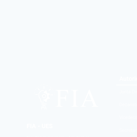
Autor
Junta Di
Decanat
Vicedec
FIA - UES
Secretar