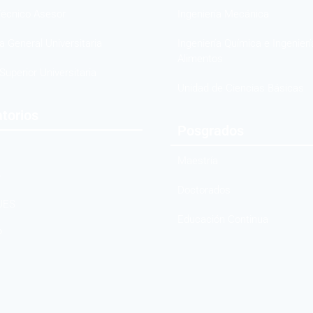
écnico Asesor
Ingeniería Mecánica
 General Universitaria
Ingeniería Química e Ingenierí
Alimentos
Superior Universitaria
Unidad de Ciencias Básicas
torios
Posgrados
Maestría
B
Doctorados
UES
Educación Continua
P