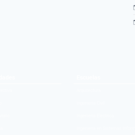
idades
Escuelas
rectiva
Arquitectura
o
Ingeniería Civil
anato
Ingeniería Eléctrica
ia
Ingeniería en Sistemas Infor