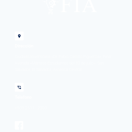
Dirección
Ciudad Universitaria «Dr. Fabio Castillo Figueroa», Final
Avenida «Mártires Estudiantes del 30 de julio», San
Salvador, El Salvador, América Central.
Telefono
+503 2511 - 2000