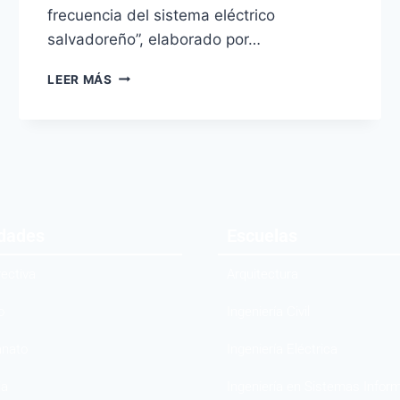
frecuencia del sistema eléctrico
salvadoreño”, elaborado por…
LEER MÁS
idades
Escuelas
rectiva
Arquitectura
o
Ingeniería Civil
anato
Ingeniería Eléctrica
ia
Ingeniería en Sistemas Infor