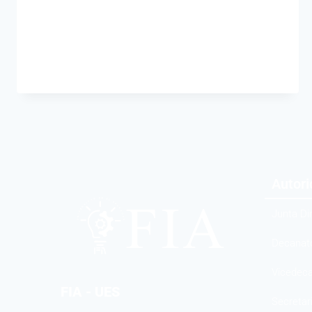
Autor
Junta Di
Decanat
Vicedec
FIA - UES
Secretar