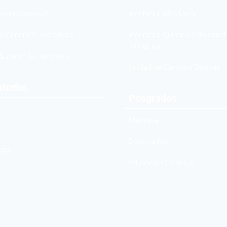
écnico Asesor
Ingeniería Mecánica
 General Universitaria
Ingeniería Química e Ingenierí
Alimentos
Superior Universitaria
Unidad de Ciencias Básicas
torios
Posgrados
Maestría
B
Doctorados
UES
Educación Continua
P