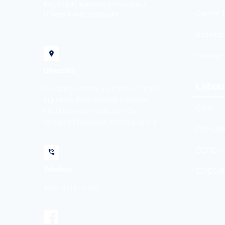
Facultad de Ingeniería y Arquitectura
Comité T
Universidad de El Salvador
Asamblea
Consejo 
Dirección
Labora
Ciudad Universitaria «Dr. Fabio Castillo
Figueroa», Final Avenida «Mártires
CIAN
Estudiantes del 30 de julio», San
Salvador, El Salvador, América Central.
FIA - LA
CEFIE - 
Telefono
CDIECA
+503 2511 - 2000